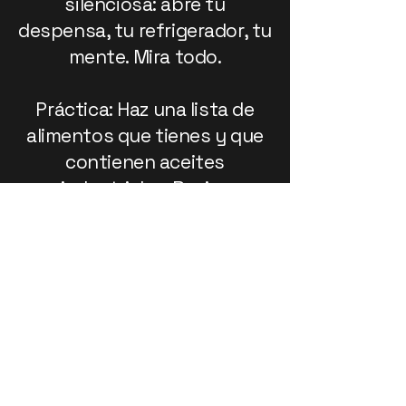
silenciosa: abre tu
despensa, tu refrigerador, tu
mente. Mira todo.
Práctica: Haz una lista de
alimentos que tienes y que
contienen aceites
industriales. Revisa
etiquetas. Escribe: ¿Estoy
dispuesto a vaciar mi cocina
para encender mi fuego?
---
⚪ Día 7 – Sábado