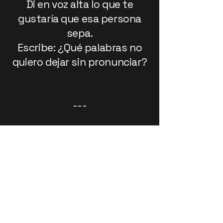
Di en voz alta lo que te
gustaría que esa persona
sepa.
Escribe: ¿Qué palabras no
quiero dejar sin pronunciar?
---
🟣 DÍA 6 – Viernes
Sexto centro: visión
Mira tu vida desde fuera,
como si fuera una película.
Práctica:
Haz un repaso de tus
relaciones clave. Observa sin