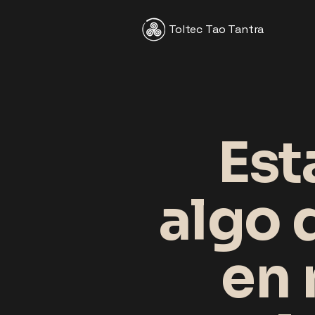
Toltec Tao Tantra
Est
algo 
en 