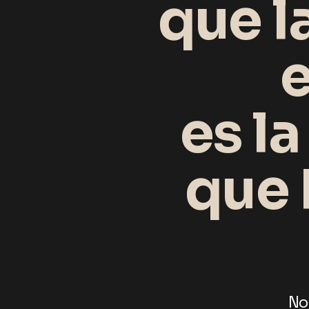
que l
e
es l
que 
No