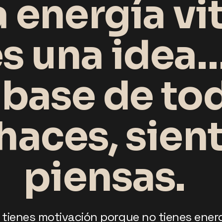
a energía vi
s una idea
a base de to
haces, sient
piensas.
 tienes motivación porque no tienes energ