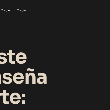
Begin
Begin
ste
nseña
te: