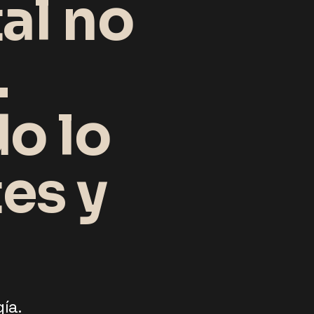
tal no
…
do lo
es y
ía.