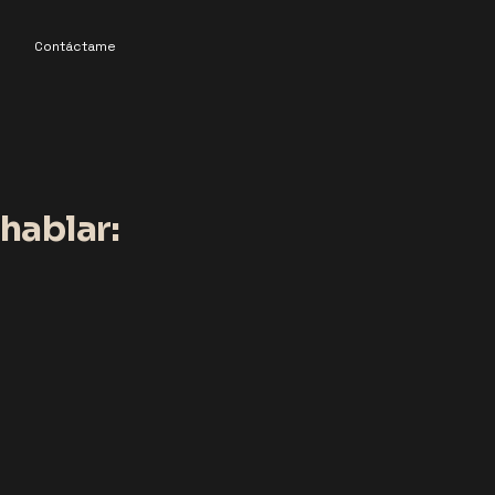
n
Contáctame
hablar: