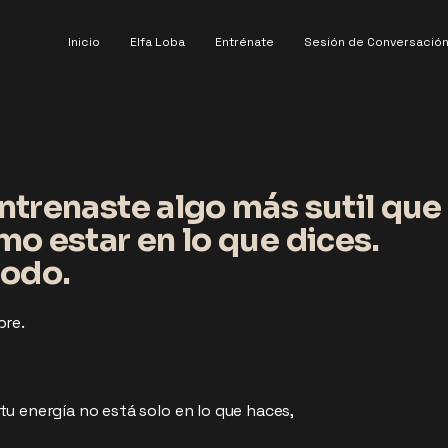
Inicio
Elfa Loba
Entrénate
Sesión de Conversació
trenaste algo más sutil que 
o estar en lo que dices.
todo.
bre.
u energía no está solo en lo que haces,