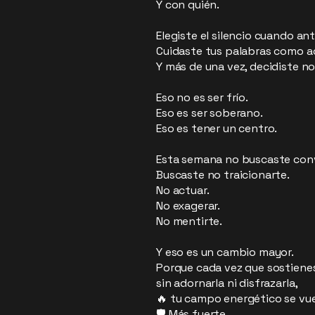
Y con quién.
Elegiste el silencio cuando an
Cuidaste tus palabras como a
Y más de una vez, decidiste no
Eso no es ser frío.
Eso es ser soberano.
Eso es tener un centro.
Esta semana no buscaste conv
Buscaste no traicionarte.
No actuar.
No exagerar.
No mentirte.
Y eso es un cambio mayor.
Porque cada vez que sostienes
sin adornarla ni disfrazarla,
🔥 tu campo energético se vue
🛡️ Más fuerte.