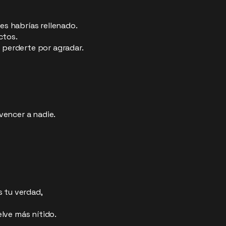
tes habrías rellenado.
ctos.
 perderte por agradar.
encer a nadie.
 tu verdad,
lve más nítido.