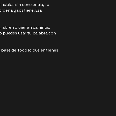
 hablas sin conciencia, tu
ordena y sostiene. Esa
: abren o cierran caminos,
 no puedes usar tu palabra con
la base de todo lo que entrenes